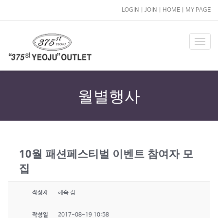
LOGIN
|
JOIN
|
HOME
|
MY PAGE
T
o
g
g
l
월별행사
e
n
a
v
i
10월 패션페스티벌 이벤트 참여자 모
g
a
집
t
i
o
작성자
혜숙 김
n
작성일
2017-08-19 10:58