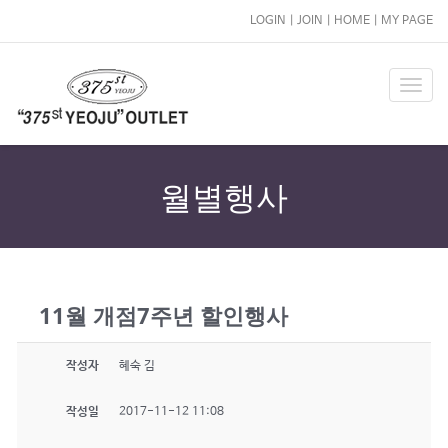
LOGIN
|
JOIN
|
HOME
|
MY PAGE
T
o
g
g
l
월별행사
e
n
a
v
i
11월 개점7주년 할인행사
g
a
t
작성자
혜숙 김
i
o
작성일
2017-11-12 11:08
n