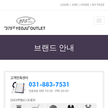
LOGIN
|
JOIN
|
HOME
|
MY PAGE
T
o
g
g
l
브랜드 안내
e
n
a
v
i
g
a
t
i
o
SHOPPING GUIDE
n